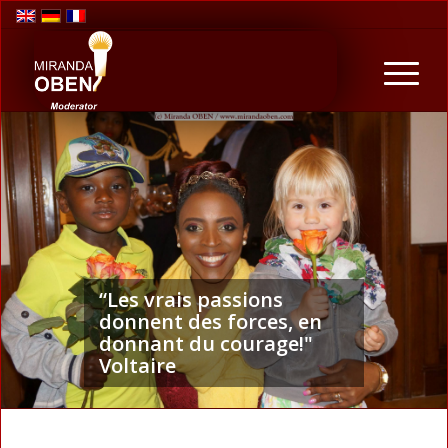
“Les vrais passions
donnent des forces, en
donnant du courage!"
Voltaire